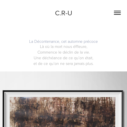
C.R-U
La Décontenance, cet automne précoce
Là où la mort nous éffleure,
Commence le déclin de la vie.
Une déchéance de ce qu’on était,
et de ce qu’on ne sera jamais plus.